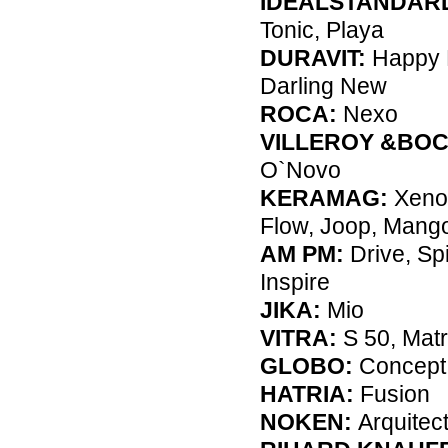
IDEALSTANDAR
Tonic, Playa
DURAVIT:
Happy 
Darling New
ROCA:
Nexo
VILLEROY &BOC
O`Novo
KERAMAG:
Xeno,
Flow, Joop, Mang
AM PM:
Drive, Spi
Inspire
JIKA:
Mio
VITRA:
S 50, Matr
GLOBO:
Concept
HATRIA:
Fusion
NOKEN:
Arquitec