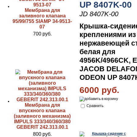
UP 8407K-00
Мембрана для
JD 8407K-00
заливного клапана
95/99/755 SIAMP 34-9513-
Крышка-сидени
07
крeплeниями из
700 руб.
нeржавeющeй ст
белая для
4956K/4966CK, 
JACOB DELAFO
ODEON UP 8407
6000 руб.
Мембрана для
Сравнить
впускного клапана
(заливного механизма)
IMPULS 333/340/360/380
GEBERIT 242.313.00.1
800 руб.