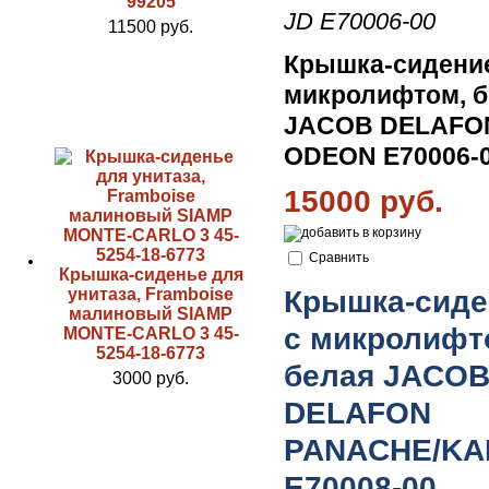
99205
JD E70006-00
11500 руб.
Крышка-сидени
микролифтом, б
JACOB DELAFO
ODEON E70006-
15000 руб.
Сравнить
Крышка-сиденье для
унитаза, Framboise
Крышка-сиде
малиновый SIAMP
с микролифт
MONTE-CARLO 3 45-
5254-18-6773
белая JACO
3000 руб.
DELAFON
PANACHE/KA
E70008-00