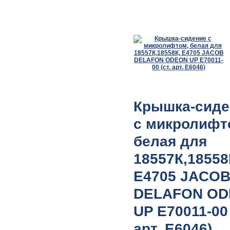
Крышка-сиде
с микролифт
белая для
18557К,18558
E4705 JACO
DELAFON O
UP E70011-00 
арт. E6046)