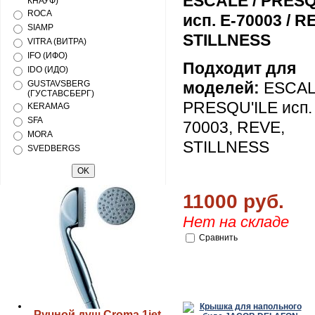
ESCALE / PRESQ
КНАУФ)
ROCA
исп. E-70003 / R
SIAMP
STILLNESS
VITRA (ВИТРА)
IFO (ИФО)
Подходит для
IDO (ИДО)
GUSTAVSBERG
моделей:
ESCAL
(ГУСТАВСБЕРГ)
PRESQU'ILE исп.
KERAMAG
SFA
70003, REVE,
MORA
STILLNESS
SVEDBERGS
11000 руб.
Нет на складе
Сравнить
Ручной душ Croma 1jet