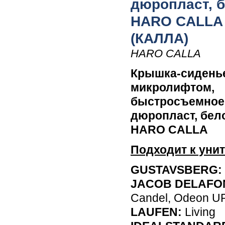
дюропласт, 
HARO CALLA
(КАЛЛА)
HARO CALLA
Крышка-сиденье
микролифтом,
быстросъемное
дюропласт, бел
HARO CALLA
Подходит к унит
GUSTAVSBERG:
JACOB DELAFO
Candel, Odeon U
LAUFEN:
Living