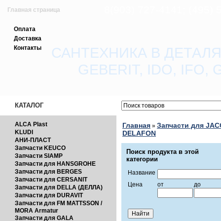
8(903) 727-4141; (495)
Главная страница
Оплата
Зарегистрироваться
Доставка
Контакты
САНТЕХНИКА В ДЕТАЛЯ
Вход с паролем
GEBERIT, IDO, IFO
Прайс-лист
Обратная связь
КАТАЛОГ
ALCA Plast
Главная
Запчасти для JA
»
KLUDI
DELAFON
АНИ-ПЛАСТ
Запчасти KEUCO
Поиск продукта в этой
Запчасти SIAMP
категории
Запчасти для HANSGROHE
Запчасти для BERGES
Название
Запчасти для CERSANIT
Цена
от
до
Запчасти для DELLA (ДЕЛЛА)
Запчасти для DURAVIT
Запчасти для FM MATTSSON /
MORA Armatur
Запчасти для GALA