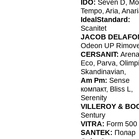
IDO:
Seven D, Mo
Tempo, Aria, Anar
IdealStandard:
Scanitet
JACOB DELAFO
Odeon UP Rimov
CERSANIT:
Arena
Eco,
Parva,
Olimpi
Skandinavian,
Am Pm:
Sense
компакт, Bliss L,
Serenity
VILLEROY & BO
Sentury
VITRA:
Form 500
SANTEK:
Полар