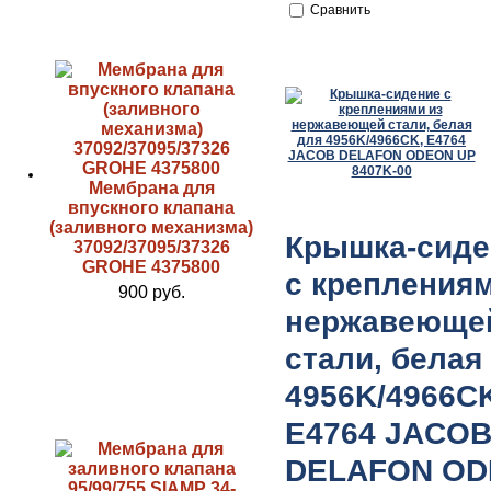
Сравнить
Мембрана для
впускного клапана
(заливного механизма)
Крышка-сиде
37092/37095/37326
GROHE 4375800
с крeплeниям
900 руб.
нeржавeющe
стали, белая
4956K/4966C
E4764 JACO
DELAFON O