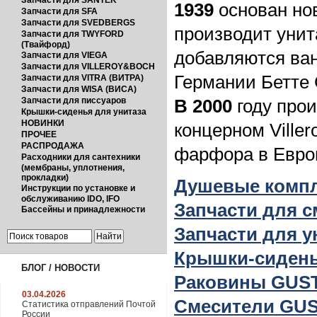
Запчасти для SANTEK
1939
основан но
Запчасти для SFA
Запчасти для SVEDBERGS
производит унит
Запчасти для TWYFORD
(Твайфорд)
добавляются ван
Запчасти для VIEGA
Запчасти для VILLEROY&BOCH
Германии Бетте
Запчасти для VITRA (ВИТРА)
Запчасти для WISA (ВИСА)
В 2000
году про
Запчасти для писсуаров
Крышки-сиденья для унитаза
НОВИНКИ
концерном Ville
ПРОЧЕЕ
РАСПРОДАЖА
фарфора в Евро
Расходники для сантехники
(мембраны, уплотнения,
прокладки)
Душевые комп
Инструкции по установке и
обслуживанию IDO, IFO
Запчасти для 
Бассейны и принадлежности
Запчасти для 
Крышки-сиден
БЛОГ / НОВОСТИ
Раковины GUS
03.04.2026
Смесители GU
Статистика отправлений Почтой
России