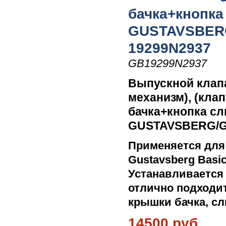
бачка+кнопка
GUSTAVSBER
19299N2937
GB19299N2937
Выпускной клапа
механизм), (кла
бачка+кнопка сл
GUSTAVSBERG/G
Применяется для
Gustavsberg Basic
Устанавливается 
отлично подходит
крышки бачка, сл
14500 руб.