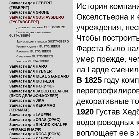
Запчасти для GEBERIT
История компани
(ГЕБЕРИТ)
Запчасти для GROHE
Окселстьерна и 
Запчасти для GUSTAVSBERG
(ГУСТАВСБЕРГ)
учреждения, нес
Душевые комплекты GUSTAVSBERG
Запчасти для смесителей
Чтобы построить
GUSTAVSBERG
Запчасти для унитазов GUSTAVSBERG
Фарста было нал
Крышки-сиденья GUSTAVSBERG
Раковины GUSTAVSBERG
умер прежде, че
Смесители GUSTAVSBERG
Унитазы GUSTAVSBERG
Запчасти для HARO
ла Гарде сменила
Запчасти для HYBNER
Запчасти для IDEAL STANDARD
В 1825
году ком
Запчасти для IDO (ИДО)
Запчасти для IFO (ИФО)
перепрофилирова
Запчасти для JACOB DELAFON
(ЯКОБ ДЕЛАФОН/КОХЛЕР)
декоративные т
Запчасти для JIKA
Запчасти для KERAMAG
1920
Густав Хедб
(КЕРАМАГ)
Запчасти для LAUFEN
водопроводных к
Запчасти для ORAS (ОРАС)
Запчасти для RIHARD KNAUFF
(РИХАРД КНАУФ)
воплощает ее в 
Запчасти для ROCA (РОКА)