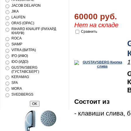
JACOB DELAFON
JIKA
60000 руб.
LAUFEN
ORAS (ОРАС)
Нет на складе
RIHARD KNAUFF (РИХАРД
Сравнить
КНАУФ)
ROCA
SIAMP
VITRA (ВИТРА)
IFO (ИФО)
1
IDO (ИДО)
GUSTAVSBERG
(ГУСТАВСБЕРГ)
KERAMAG
К
SFA
B
MORA
SVEDBERGS
Состоит из
- клавиши слива, 