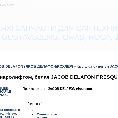
8(903) 727-4141; (495) 585-42-
айс-лист
ЛЯХ! ЗАПЧАСТИ ДЛЯ САНТЕХНИ
O, GUSTAVSBERG, ORAS, ROCA,
COB DELAFON (ЯКОБ ДЕЛАФОН/КОХЛЕР)
Крышки-сиденья JA
»
икролифтом, белая JACOB DELAFON PRESQU'ILE
Производитель:
JACOB DELAFON (Франция)
Голосов: 1
Очень плохо