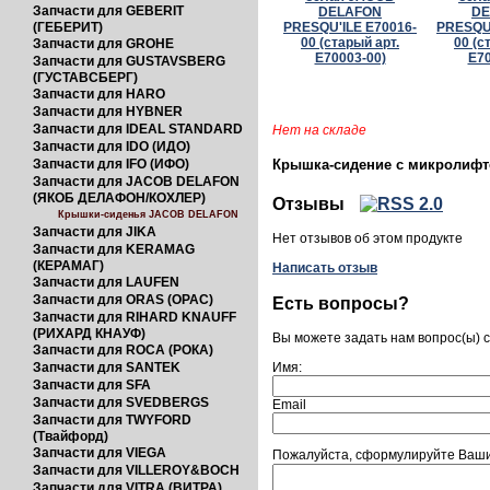
Запчасти для GEBERIT
(ГЕБЕРИТ)
Запчасти для GROHE
Запчасти для GUSTAVSBERG
(ГУСТАВСБЕРГ)
Запчасти для HARO
Запчасти для HYBNER
Запчасти для IDEAL STANDARD
Нет на складе
Запчасти для IDO (ИДО)
Запчасти для IFO (ИФО)
Крышка-сидение с микролифто
Запчасти для JACOB DELAFON
(ЯКОБ ДЕЛАФОН/КОХЛЕР)
Отзывы
Крышки-сиденья JACOB DELAFON
Запчасти для JIKA
Нет отзывов об этом продукте
Запчасти для KERAMAG
(КЕРАМАГ)
Написать отзыв
Запчасти для LAUFEN
Запчасти для ORAS (ОРАС)
Есть вопросы?
Запчасти для RIHARD KNAUFF
(РИХАРД КНАУФ)
Вы можете задать нам вопрос(ы)
Запчасти для ROCA (РОКА)
Запчасти для SANTEK
Имя:
Запчасти для SFA
Запчасти для SVEDBERGS
Email
Запчасти для TWYFORD
(Твайфорд)
Запчасти для VIEGA
Пожалуйста, сформулируйте Ваши
Запчасти для VILLEROY&BOCH
Запчасти для VITRA (ВИТРА)