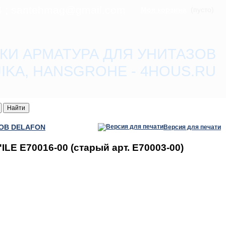
84 ; santehmag@gmail.com
Моя корзина
(пусто)
КИ АРМАТУРА ДЛЯ УНИТАЗОВ
 JIKA, HANSGROHE - 4HOUS.RU
COB DELAFON
Версия для печати
 E70016-00 (старый арт. E70003-00)