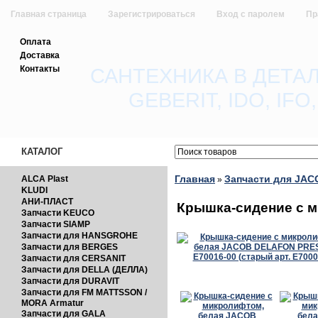
Главная страница
Зарегистрироваться
Вход с паролем
Пр
Оплата
Обратная связь
Доставка
Контакты
САНТЕХНИКА В ДЕТА
GEBERIT, IDO, IF
КАТАЛОГ
Главная
Запчасти для JA
ALCA Plast
»
KLUDI
АНИ-ПЛАСТ
Крышка-сидение с м
Запчасти KEUCO
Запчасти SIAMP
Запчасти для HANSGROHE
Запчасти для BERGES
Запчасти для CERSANIT
Запчасти для DELLA (ДЕЛЛА)
Запчасти для DURAVIT
Запчасти для FM MATTSSON /
MORA Armatur
Запчасти для GALA