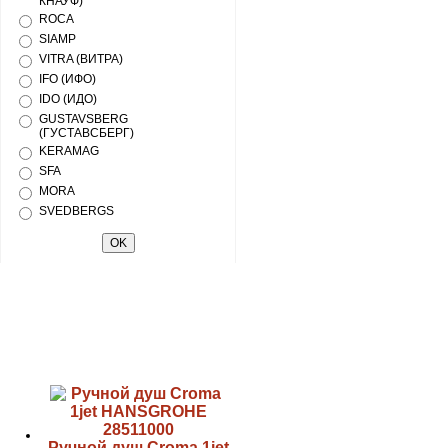
КНАУФ)
ROCA
SIAMP
VITRA (ВИТРА)
IFO (ИФО)
IDO (ИДО)
GUSTAVSBERG
(ГУСТАВСБЕРГ)
KERAMAG
SFA
MORA
SVEDBERGS
Ручной душ Croma 1jet