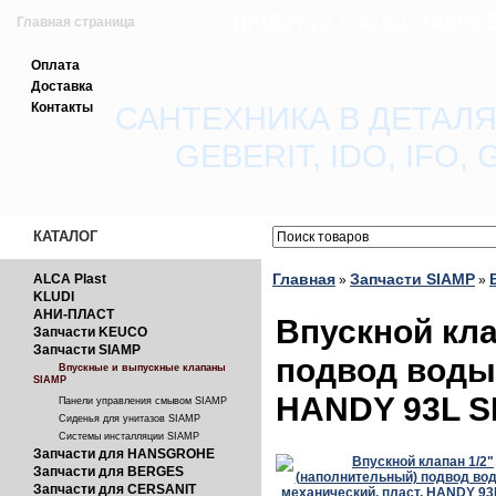
8(903) 727-4141; (495)
Главная страница
Оплата
Зарегистрироваться
Доставка
Контакты
САНТЕХНИКА В ДЕТАЛЯ
Вход с паролем
GEBERIT, IDO, IFO
Прайс-лист
Обратная связь
КАТАЛОГ
Главная
Запчасти SIAMP
ALCA Plast
»
»
KLUDI
АНИ-ПЛАСТ
Впускной кла
Запчасти KEUCO
Запчасти SIAMP
подвод воды 
Впускные и выпускные клапаны
SIAMP
HANDY 93L S
Панели управления смывом SIAMP
Сиденья для унитазов SIAMP
Системы инсталляции SIAMP
Запчасти для HANSGROHE
Запчасти для BERGES
Запчасти для CERSANIT