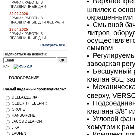
Верхнее кре
ГРАФИК РАБОТЫ В
ПРАЗДНИЧНЫЕ ДНИ
шпилек с осно
22.02.2026
окрашенными 
ГРАФИК РАБОТЫ В
ПРАЗДНИЧНЫЕ ДНИ ФЕВРАЛЯ
Смывной бачо
29.04.2025
литров, обору
ГРАФИК РАБОТЫ В
ПРАЗДНИЧНЫЕ ДНИ
осуществляетс
Смотреть все...
смывом
Регулируемы
Подписаться на новости:
заводская регу
или
Бесшумный р
клапан 95L, за
ГОЛОСОВАНИЕ
Механическ
Самый надежный производитель?
сверху, VERS
DELLA (ДЕЛЛА)
Подсоединен
GEBERIT (ГЕБЕРИТ)
GROHE
клапана 3/8" и
HANSGROHE
Угловой фан
JACOB DELAFON
хомутом к рам
JIKA
Комплект для
LAUFEN