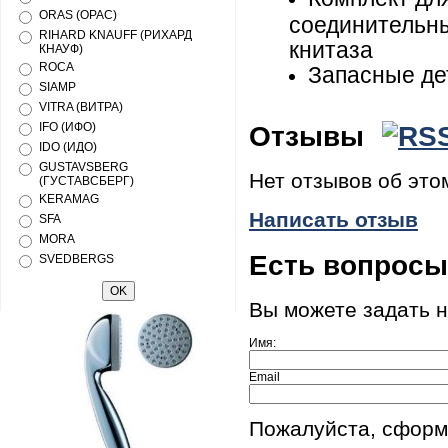
ORAS (ОРАС)
соединительны
RIHARD KNAUFF (РИХАРД
книтаза
КНАУФ)
ROCA
Запасные дет
SIAMP
VITRA (ВИТРА)
IFO (ИФО)
Отзывы
IDO (ИДО)
GUSTAVSBERG
Нет отзывов об это
(ГУСТАВСБЕРГ)
KERAMAG
Написать отзыв
SFA
MORA
Есть вопрос
SVEDBERGS
Вы можете задать 
Имя:
Email
Пожалуйста, сформ