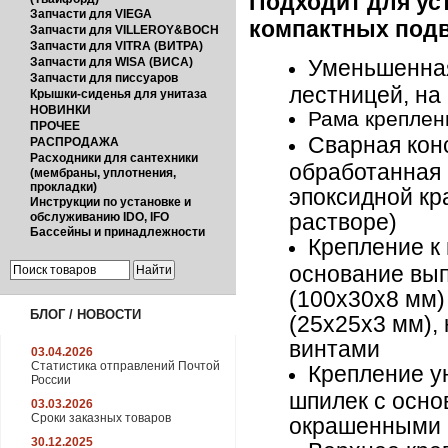
Подходит для ус
Запчасти для VIEGA
компактных под
Запчасти для VILLEROY&BOCH
Запчасти для VITRA (ВИТРА)
Запчасти для WISA (ВИСА)
Уменьшенная
Запчасти для писсуаров
лестницей, на 
Крышки-сиденья для унитаза
НОВИНКИ
Рама креплени
ПРОЧЕЕ
Сварная конс
РАСПРОДАЖА
Расходники для сантехники
обработанная 
(мембраны, уплотнения,
прокладки)
эпоксидной кра
Инструкции по установке и
растворе)
обслуживанию IDO, IFO
Бассейны и принадлежности
Крепление к
основание вып
(100х30х8 мм)
БЛОГ / НОВОСТИ
(25х25х3 мм),
винтами
03.04.2026
Статистика отправлений Почтой
Крепление у
России
шпилек с осно
03.03.2026
Сроки заказных товаров
окрашенными 
30.12.2025