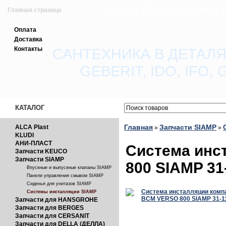
8(903) 727-4141; (495)
Главная страница
Оплата
Зарегистрироваться
Доставка
Контакты
САНТЕХНИКА В ДЕТАЛЯ
Вход с паролем
GEBERIT, IDO, IFO
Прайс-лист
Обратная связь
КАТАЛОГ
Главная
Запчасти SIAMP
ALCA Plast
»
»
KLUDI
АНИ-ПЛАСТ
Система инс
Запчасти KEUCO
Запчасти SIAMP
800 SIAMP 31
Впускные и выпускные клапаны SIAMP
Панели управления смывом SIAMP
Сиденья для унитазов SIAMP
Системы инсталляции SIAMP
Запчасти для HANSGROHE
Запчасти для BERGES
Запчасти для CERSANIT
Запчасти для DELLA (ДЕЛЛА)