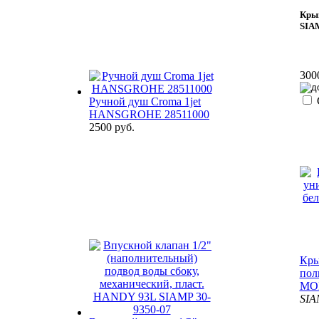
Крыш
SIA
300
Ручной душ Croma 1jet
HANSGROHE 28511000
2500 руб.
Кры
пол
MON
SIA