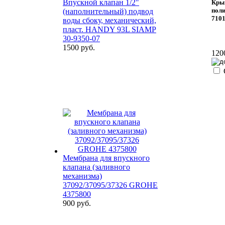
Впускной клапан 1/2"
Крыш
пол
(наполнительный) подвод
7101
воды сбоку, механический,
пласт. HANDY 93L SIAMP
30-9350-07
1500 руб.
120
Мембрана для впускного
клапана (заливного
механизма)
37092/37095/37326 GROHE
4375800
900 руб.