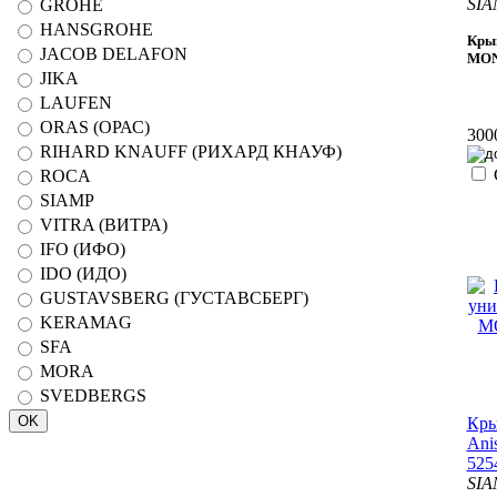
SIA
GROHE
HANSGROHE
Крыш
JACOB DELAFON
MON
JIKA
LAUFEN
ORAS (ОРАС)
300
RIHARD KNAUFF (РИХАРД КНАУФ)
ROCA
SIAMP
VITRA (ВИТРА)
IFO (ИФО)
IDO (ИДО)
GUSTAVSBERG (ГУСТАВСБЕРГ)
KERAMAG
SFA
MORA
SVEDBERGS
Кры
Ani
525
SIA