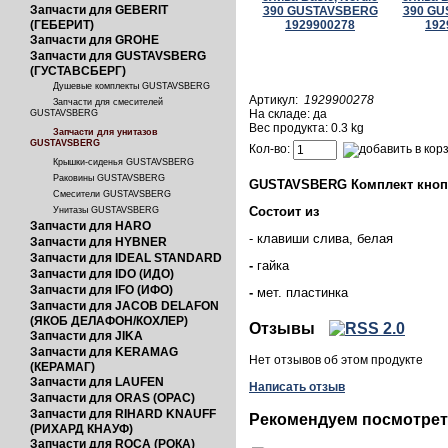
Запчасти для GEBERIT
(ГЕБЕРИТ)
Запчасти для GROHE
Запчасти для GUSTAVSBERG
(ГУСТАВСБЕРГ)
Душевые комплекты GUSTAVSBERG
Артикул:
1929900278
Запчасти для смесителей
На складе: да
GUSTAVSBERG
Вес продукта: 0.3 kg
Запчасти для унитазов
GUSTAVSBERG
Кол-во:
Крышки-сиденья GUSTAVSBERG
Раковины GUSTAVSBERG
GUSTAVSBERG Комплект кнопки
Смесители GUSTAVSBERG
Состоит из
Унитазы GUSTAVSBERG
Запчасти для HARO
- клавиши слива, белая
Запчасти для HYBNER
Запчасти для IDEAL STANDARD
-
гайка
Запчасти для IDO (ИДО)
Запчасти для IFO (ИФО)
-
мет. пластинка
Запчасти для JACOB DELAFON
(ЯКОБ ДЕЛАФОН/КОХЛЕР)
Отзывы
Запчасти для JIKA
Запчасти для KERAMAG
Нет отзывов об этом продукте
(КЕРАМАГ)
Запчасти для LAUFEN
Написать отзыв
Запчасти для ORAS (ОРАС)
Запчасти для RIHARD KNAUFF
Рекомендуем посмотре
(РИХАРД КНАУФ)
Запчасти для ROCA (РОКА)