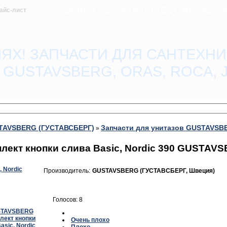
8(903) 727-4141; (495) 585-42-
айс-лист
ЛЯХ! ЗАПЧАСТИ ДЛЯ САНТЕХНИ
O, GUSTAVSBERG, ORAS, ROCA,
STAVSBERG (ГУСТАВСБЕРГ)
Запчасти для унитазов GUSTAVSB
»
кт кнопки слива Basic, Nordic 390 GUSTAV
Производитель:
GUSTAVSBERG (ГУСТАВСБЕРГ, Швеция)
Голосов: 8
Очень плохо