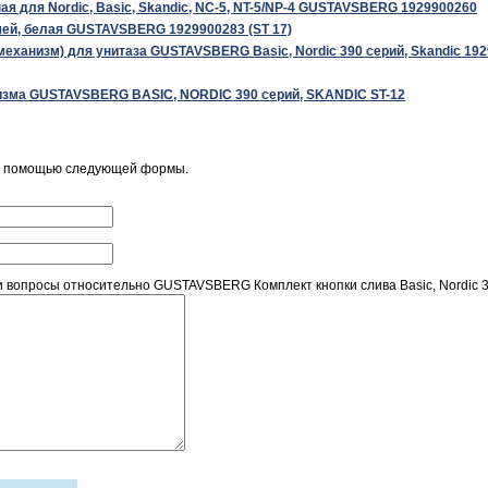
я для Nordic, Basic, Skandic, NC-5, NT-5/NP-4 GUSTAVSBERG 1929900260
шей, белая GUSTAVSBERG 1929900283 (ST 17)
механизм) для унитаза GUSTAVSBERG Basic, Nordic 390 серий, Skandic 19
изма GUSTAVSBERG BASIC, NORDIC 390 серий, SKANDIC ST-12
 с помощью следующей формы.
 вопросы относительно GUSTAVSBERG Комплект кнопки слива Basic, Nordi