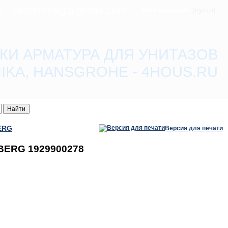
84 ; santehmag@gmail.com
Моя корзина
(пусто)
КИ АРМАТУРА ДЛЯ УНИТАЗОВ
 JIKA, HANSGROHE - 4HOUS.RU
ERG
Версия для печати
SBERG 1929900278