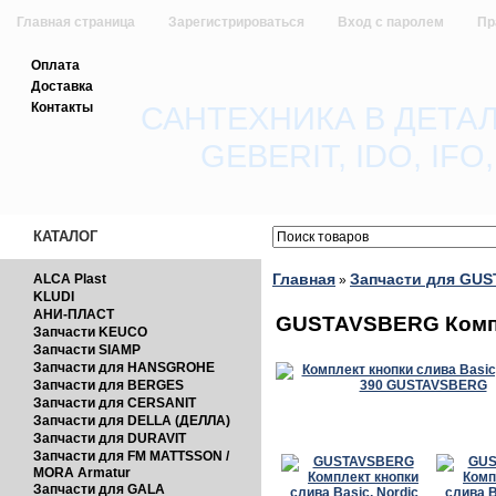
Главная страница
Зарегистрироваться
Вход с паролем
Пр
Оплата
Обратная связь
Доставка
Контакты
САНТЕХНИКА В ДЕТА
GEBERIT, IDO, IF
КАТАЛОГ
Главная
Запчасти для GU
ALCA Plast
»
KLUDI
АНИ-ПЛАСТ
GUSTAVSBERG Компле
Запчасти KEUCO
Запчасти SIAMP
Запчасти для HANSGROHE
Запчасти для BERGES
Запчасти для CERSANIT
Запчасти для DELLA (ДЕЛЛА)
Запчасти для DURAVIT
Запчасти для FM MATTSSON /
MORA Armatur
Запчасти для GALA