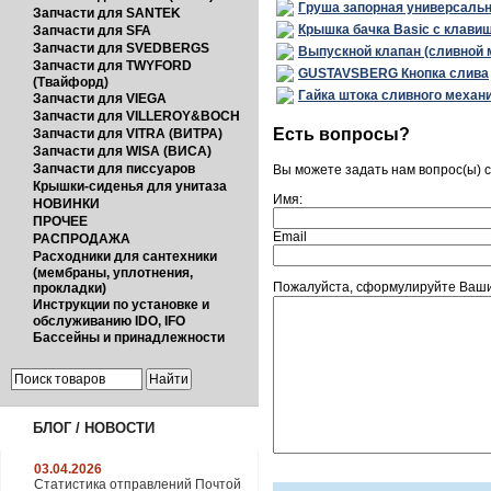
Гpуша запорная унивеpсальна
Запчасти для SANTEK
Крышка бачка Basic с клави
Запчасти для SFA
Запчасти для SVEDBERGS
Выпускной клапан (сливной 
Запчасти для TWYFORD
GUSTAVSBERG Кнопка слива
(Твайфорд)
Гайка штока сливного механ
Запчасти для VIEGA
Запчасти для VILLEROY&BOCH
Есть вопросы?
Запчасти для VITRA (ВИТРА)
Запчасти для WISA (ВИСА)
Запчасти для писсуаров
Вы можете задать нам вопрос(ы)
Крышки-сиденья для унитаза
Имя:
НОВИНКИ
ПРОЧЕЕ
Email
РАСПРОДАЖА
Расходники для сантехники
(мембраны, уплотнения,
Пожалуйста, сформулируйте Ваши
прокладки)
Инструкции по установке и
обслуживанию IDO, IFO
Бассейны и принадлежности
БЛОГ / НОВОСТИ
03.04.2026
Статистика отправлений Почтой