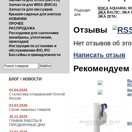
Запчасти для VITRA (ВИТРА)
Запчасти для WISA (ВИСА)
ROCA
AQUARIA; R
Запчасти для писсуаров
Подходит
JIKA
BALTIC; JIKA 
Крышки-сиденья для унитаза
для:
JIKA ZETA;
НОВИНКИ
ПРОЧЕЕ
Отзывы
РАСПРОДАЖА
Расходники для сантехники
(мембраны, уплотнения,
прокладки)
Нет отзывов об эт
Инструкции по установке и
обслуживанию IDO, IFO
Написать отзыв
Бассейны и принадлежности
Рекомендуем 
БЛОГ / НОВОСТИ
Вы
RO
03.04.2026
Кн
Статистика отправлений Почтой
ар
России
03.03.2026
Сроки заказных товаров
30.12.2025
ГРАФИК РАБОТЫ В
Вп
ПРАЗДНИЧНЫЕ ДНИ