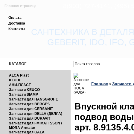
8(903) 727-4141; (495)
Главная страница
Оплата
Зарегистрироваться
Доставка
Контакты
САНТЕХНИКА В ДЕТАЛЯ
Вход с паролем
GEBERIT, IDO, IFO
Прайс-лист
Обратная связь
КАТАЛОГ
ALCA Plast
KLUDI
Главная
Запчасти 
»
АНИ-ПЛАСТ
Запчасти KEUCO
Запчасти SIAMP
Запчасти для HANSGROHE
Впускной кла
Запчасти для BERGES
Запчасти для CERSANIT
Запчасти для DELLA (ДЕЛЛА)
подвод воды 
Запчасти для DURAVIT
Запчасти для FM MATTSSON /
арт. 8.9135.4
MORA Armatur
Запчасти для GALA