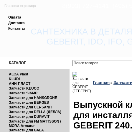
8(903) 727-4141; (495)
Главная страница
Оплата
Зарегистрироваться
Доставка
Контакты
САНТЕХНИКА В ДЕТАЛЯ
Вход с паролем
GEBERIT, IDO, IFO
Прайс-лист
Обратная связь
КАТАЛОГ
ALCA Plast
KLUDI
Главная
Запчаст
»
АНИ-ПЛАСТ
Запчасти KEUCO
Запчасти SIAMP
Запчасти для HANSGROHE
Выпускной кл
Запчасти для BERGES
Запчасти для CERSANIT
Запчасти для DELLA (ДЕЛЛА)
для инсталля
Запчасти для DURAVIT
Запчасти для FM MATTSSON /
GEBERIT 240.
MORA Armatur
Запчасти для GALA