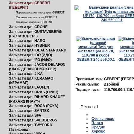
Запчасти для GEBERIT
(ГЕБЕРИТ)
Перегородка длa писсуарoв GEBERIT
Системы инсталляций GEBERIT
Смывные клавиши GEBERIT
Запчасти для GROHE
Запчасти для GUSTAVSBERG
(ГУСТАВСБЕРГ)
Запчасти для HARO
Запчасти для HYBNER
Запчасти для IDEAL STANDARD
Запчасти для IDO (ИДО)
Запчасти для IFO (ИФО)
Запчасти для JACOB DELAFON
(ЯКОБ ДЕЛАФОН/КОХЛЕР)
Запчасти для JIKA
Запчасти для KERAMAG
Производитель:
GEBERIT (ГЕБЕР
(КЕРАМАГ)
Режим смыва:
двойной
Запчасти для LAUFEN
Подходит для:
110.700.00.1,110.
Запчасти для ORAS (ОРАС)
Запчасти для RIHARD KNAUFF
(РИХАРД КНАУФ)
Запчасти для ROCA (РОКА)
Голосов: 1
Запчасти для SANTEK
Запчасти для SFA
Очень плохо
Запчасти для SVEDBERGS
Плохо
Запчасти для TWYFORD
Средне
(Твайфорд)
Хорошо