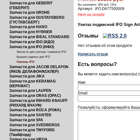
Запчасти для GEBERIT
Вы экономите:
800 руб. (3%)
(ГЕБЕРИТ)
Артикул:
IFO D677500009
Запчасти для GROHE
Нет на складе
Запчасти для GUSTAVSBERG
(ГУСТАВСБЕРГ)
Унитаз подвесной IFO Sign Art
Запчасти для HARO
Запчасти для HYBNER
Отзывы
Запчасти для IDEAL STANDARD
Запчасти для IDO (ИДО)
Нет отзывов об этом продукте
Запчасти для IFO (ИФО)
Запчасти для унитаза / компакта IFO
Написать отзыв
Крышки-сиденья для IFO
Унитазы IFO
Есть вопросы?
Запчасти для JACOB DELAFON
(ЯКОБ ДЕЛАФОН/КОХЛЕР)
Вы можете задать нам вопрос(ы)
Запчасти для JIKA
Запчасти для KERAMAG
Имя:
(КЕРАМАГ)
Запчасти для LAUFEN
Email
Запчасти для ORAS (ОРАС)
Запчасти для RIHARD KNAUFF
(РИХАРД КНАУФ)
Пожалуйста, сформулируйте Ваши 
Запчасти для ROCA (РОКА)
Запчасти для SANTEK
Запчасти для SFA
Запчасти для SVEDBERGS
Запчасти для TWYFORD
(Твайфорд)
Запчасти для VIEGA