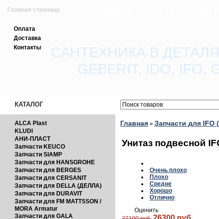
8(903) 727-4141; (495)
Главная страница
Оплата
Зарегистрироваться
Доставка
Контакты
САНТЕХНИКА В ДЕТАЛЯ
Вход с паролем
GEBERIT, IDO, IFO
Прайс-лист
Обратная связь
КАТАЛОГ
Главная
Запчасти для IFO 
ALCA Plast
»
KLUDI
АНИ-ПЛАСТ
Унитаз подвесной IF
Запчасти KEUCO
Запчасти SIAMP
Запчасти для HANSGROHE
Запчасти для BERGES
Очень плохо
Плохо
Запчасти для CERSANIT
Средне
Запчасти для DELLA (ДЕЛЛА)
Хорошо
Запчасти для DURAVIT
Отлично
Запчасти для FM MATTSSON /
MORA Armatur
Оценить
Запчасти для GALA
26300 руб.
27100 руб.