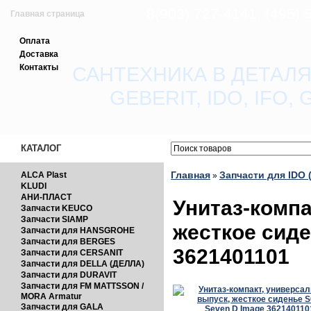
8(903) 727-4141; (495)
Главная страница
Оплата
Зарегистрироваться
Доставка
Контакты
САНТЕХНИКА В ДЕТАЛЯ
Вход с паролем
GEBERIT, IDO, IFO
Прайс-лист
Обратная связь
КАТАЛОГ
Главная
Запчасти для IDO 
ALCA Plast
»
KLUDI
АНИ-ПЛАСТ
Унитаз-компа
Запчасти KEUCO
Запчасти SIAMP
жесткое сиде
Запчасти для HANSGROHE
Запчасти для BERGES
3621401101
Запчасти для CERSANIT
Запчасти для DELLA (ДЕЛЛА)
Запчасти для DURAVIT
Запчасти для FM MATTSSON /
MORA Armatur
Запчасти для GALA