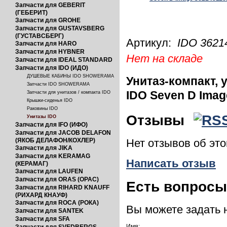
Запчасти для GEBERIT
(ГЕБЕРИТ)
Запчасти для GROHE
Запчасти для GUSTAVSBERG
(ГУСТАВСБЕРГ)
Артикул:
IDO 3621
Запчасти для HARO
Запчасти для HYBNER
Нет на складе
Запчасти для IDEAL STANDARD
Запчасти для IDO (ИДО)
ДУШЕВЫЕ КАБИНЫ IDO SHOWERAMA
Унитаз-компакт,
Запчасти IDO SHOWERAMA
IDO Seven D Imag
Запчасти для унитазов / компакта IDO
Крышки-сиденья IDO
Раковины IDO
Отзывы
Унитазы IDO
Запчасти для IFO (ИФО)
Запчасти для JACOB DELAFON
(ЯКОБ ДЕЛАФОН/КОХЛЕР)
Нет отзывов об эт
Запчасти для JIKA
Запчасти для KERAMAG
Написать отзыв
(КЕРАМАГ)
Запчасти для LAUFEN
Запчасти для ORAS (ОРАС)
Есть вопрос
Запчасти для RIHARD KNAUFF
(РИХАРД КНАУФ)
Запчасти для ROCA (РОКА)
Вы можете задать
Запчасти для SANTEK
Запчасти для SFA
Имя: