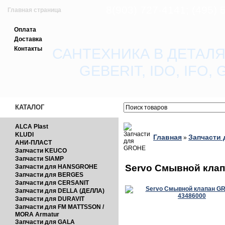
8(903) 727-4141; (495)
Главная страница
Оплата
Зарегистрироваться
Доставка
Контакты
САНТЕХНИКА В ДЕТАЛЯ
Вход с паролем
GEBERIT, IDO, IFO
Прайс-лист
Обратная связь
КАТАЛОГ
ALCA Plast
KLUDI
Главная
Запчасти
»
АНИ-ПЛАСТ
Запчасти KEUCO
Запчасти SIAMP
Servo Смывной кла
Запчасти для HANSGROHE
Запчасти для BERGES
Запчасти для CERSANIT
Запчасти для DELLA (ДЕЛЛА)
Запчасти для DURAVIT
Запчасти для FM MATTSSON /
MORA Armatur
Запчасти для GALA