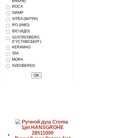
КНАУФ)
ROCA
SIAMP
VITRA (ВИТРА)
IFO (ИФО)
IDO (ИДО)
GUSTAVSBERG
(ГУСТАВСБЕРГ)
KERAMAG
SFA
MORA
SVEDBERGS