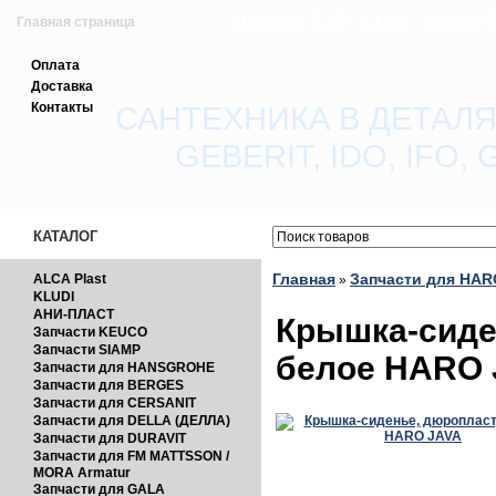
8(903) 727-4141; (495)
Главная страница
Оплата
Зарегистрироваться
Доставка
Контакты
САНТЕХНИКА В ДЕТАЛЯ
Вход с паролем
GEBERIT, IDO, IFO
Прайс-лист
Обратная связь
КАТАЛОГ
Главная
Запчасти для HAR
ALCA Plast
»
KLUDI
АНИ-ПЛАСТ
Крышка-сиде
Запчасти KEUCO
Запчасти SIAMP
белое HARO
Запчасти для HANSGROHE
Запчасти для BERGES
Запчасти для CERSANIT
Запчасти для DELLA (ДЕЛЛА)
Запчасти для DURAVIT
Запчасти для FM MATTSSON /
MORA Armatur
Запчасти для GALA