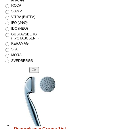
КНАУФ)
ROCA
SIAMP
VITRA (ВИТРА)
IFO (ИФО)
IDO (ИДО)
GUSTAVSBERG
(ГУСТАВСБЕРГ)
KERAMAG
SFA
MORA
SVEDBERGS
Ручной душ Croma 1jet