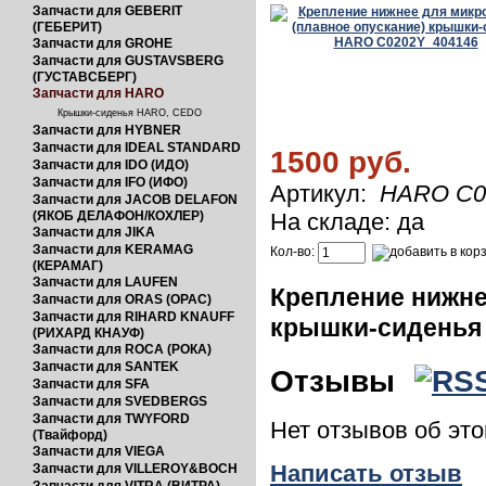
Запчасти для GEBERIT
(ГЕБЕРИТ)
Запчасти для GROHE
Запчасти для GUSTAVSBERG
(ГУСТАВСБЕРГ)
Запчасти для HARO
Крышки-сиденья HARO, CEDO
Запчасти для HYBNER
Запчасти для IDEAL STANDARD
1500 руб.
Запчасти для IDO (ИДО)
Запчасти для IFO (ИФО)
Артикул:
HARO C0
Запчасти для JACOB DELAFON
(ЯКОБ ДЕЛАФОН/КОХЛЕР)
На складе: да
Запчасти для JIKA
Запчасти для KERAMAG
Кол-во:
(КЕРАМАГ)
Запчасти для LAUFEN
Крепление нижне
Запчасти для ORAS (ОРАС)
Запчасти для RIHARD KNAUFF
крышки-сиденья
(РИХАРД КНАУФ)
Запчасти для ROCA (РОКА)
Запчасти для SANTEK
Отзывы
Запчасти для SFA
Запчасти для SVEDBERGS
Запчасти для TWYFORD
Нет отзывов об эт
(Твайфорд)
Запчасти для VIEGA
Написать отзыв
Запчасти для VILLEROY&BOCH