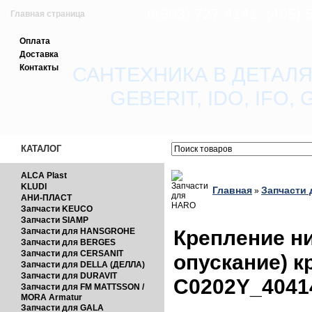
8(903) 727-4141; (495)
Главная страница
Оплата
Зарегистрироваться
Доставка
Контакты
САНТЕХНИКА В ДЕТАЛЯ
Вход с паролем
GEBERIT, IDO, IFO
Прайс-лист
Обратная связь
КАТАЛОГ
ALCA Plast
KLUDI
Главная
Запчасти
»
АНИ-ПЛАСТ
Запчасти KEUCO
Запчасти SIAMP
Крепление н
Запчасти для HANSGROHE
Запчасти для BERGES
Запчасти для CERSANIT
опускание) 
Запчасти для DELLA (ДЕЛЛА)
Запчасти для DURAVIT
C0202Y_4041
Запчасти для FM MATTSSON /
MORA Armatur
Запчасти для GALA