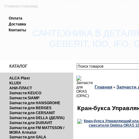
8(903) 727-4141; (495)
Главная страница
Оплата
Зарегистрироваться
Доставка
Контакты
САНТЕХНИКА В ДЕТАЛЯ
Вход с паролем
GEBERIT, IDO, IFO
Прайс-лист
Обратная связь
КАТАЛОГ
ALCA Plast
KLUDI
Главная
Запчасти 
»
АНИ-ПЛАСТ
Запчасти KEUCO
Запчасти SIAMP
Запчасти для HANSGROHE
Кран-букса Управля
Запчасти для BERGES
Запчасти для CERSANIT
Запчасти для DELLA (ДЕЛЛА)
Запчасти для DURAVIT
Запчасти для FM MATTSSON /
MORA Armatur
Запчасти для GALA