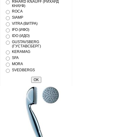
RIHARD KNAUFF (РИХАРД
КНАУФ)
ROCA
SIAMP
VITRA (ВИТРА)
IFO (ИФО)
IDO (ИДО)
GUSTAVSBERG
(ГУСТАВСБЕРГ)
KERAMAG
SFA
MORA
SVEDBERGS