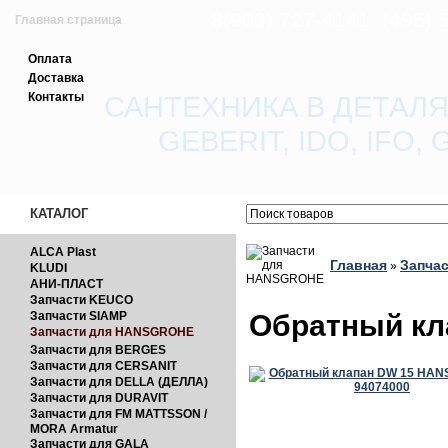
8(903) 727-4141; (495)
Главная страница
Оплата
Зарегистрироваться
Доставка
Контакты
САНТЕХНИКА В ДЕТАЛЯ
Вход с паролем
GEBERIT, IDO, IFO
Прайс-лист
Обратная связь
КАТАЛОГ
ALCA Plast
Главная
Запча
»
KLUDI
АНИ-ПЛАСТ
Запчасти KEUCO
Обратный кл
Запчасти SIAMP
Запчасти для HANSGROHE
Запчасти для BERGES
Запчасти для CERSANIT
Запчасти для DELLA (ДЕЛЛА)
Запчасти для DURAVIT
Запчасти для FM MATTSSON /
MORA Armatur
Запчасти для GALA