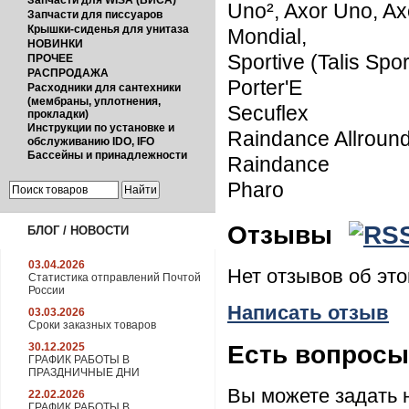
Запчасти для WISA (ВИСА)
Uno², Axor Uno, Axo
Запчасти для писсуаров
Крышки-сиденья для унитаза
Mondial,
НОВИНКИ
Sportive (Talis Spor
ПРОЧЕЕ
РАСПРОДАЖА
Porter'E
Расходники для сантехники
(мембраны, уплотнения,
Secuflex
прокладки)
Инструкции по установке и
Raindance Allroun
обслуживанию IDO, IFO
Бассейны и принадлежности
Raindance
Pharo
Отзывы
БЛОГ / НОВОСТИ
03.04.2026
Нет отзывов об эт
Статистика отправлений Почтой
России
Написать отзыв
03.03.2026
Сроки заказных товаров
Есть вопрос
30.12.2025
ГРАФИК РАБОТЫ В
ПРАЗДНИЧНЫЕ ДНИ
Вы можете задать
22.02.2026
ГРАФИК РАБОТЫ В